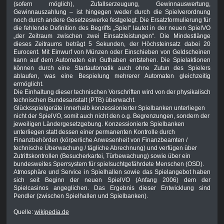
(sofern möglich), Zufallserzeugung, Gewinnauswertung,
Gewinnauszahlung – ist hingegen weder durch die Spielverordnung
noch durch andere Gesetzeswerke festgelegt. Die Ersatzformulierung für
die fehlende Definition des Begriffs „Spiel“ lautet in der neuen SpielVO
„der Zeitraum zwischen zwei Einsatzleistungen“. Die Mindestlänge
dieses Zeitraums beträgt 5 Sekunden, der Höchsteinsatz dabei 20
Eurocent. Mit Einwurf von Münzen oder Einschieben von Geldscheinen
kann auf dem Automaten ein Guthaben entstehen. Die Spielaktionen
können durch eine Startautomatik auch ohne Zutun des Spielers
ablaufen, was eine Bespielung mehrerer Automaten gleichzeitig
ermöglicht.
Die Einhaltung dieser technischen Vorschriften wird von der physikalisch
technischen Bundesanstalt (PTB) überwacht.
Glücksspielgeräte innerhalb konzessionierter Spielbanken unterliegen
nicht der SpielVO, somit auch nicht den o.g. Begrenzungen, sondern der
jeweiligen Ländergesetzgebung. Konzessionierte Spielbanken
unterliegen statt dessen einer permanenten Kontrolle durch
Finanzbehörden (körperliche Anwesenheit von Finanzbeamten /
technische Überwachung / tägliche Abrechnung) und verfügen über
Zutrittskontrollen (Besucherkartei, Türbewachung) sowie über ein
bundesweites Sperrsystem für spielsuchtgefährdete Menschen (OSD).
Atmosphäre und Service in Spielhallen sowie das Spielangebot haben
sich seit Beginn der neuen SpielVO (Anfang 2006) dem der
Spielcasinos angeglichen. Das Ergebnis dieser Entwicklung sind
Pendler (zwischen Spielhallen und Spielbanken).
Quelle:
wikipedia.de