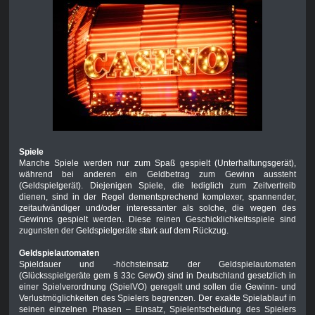
Spiele
Manche Spiele werden nur zum Spaß gespielt (Unterhaltungsgerät),
während bei anderen ein Geldbetrag zum Gewinn aussteht
(Geldspielgerät). Diejenigen Spiele, die lediglich zum Zeitvertreib
dienen, sind in der Regel dementsprechend komplexer, spannender,
zeitaufwändiger und/oder interessanter als solche, die wegen des
Gewinns gespielt werden. Diese reinen Geschicklichkeitsspiele sind
zugunsten der Geldspielgeräte stark auf dem Rückzug.
Geldspielautomaten
Spieldauer und -höchsteinsatz der Geldspielautomaten
(Glücksspielgeräte gem § 33c GewO) sind in Deutschland gesetzlich in
einer Spielverordnung (SpielVO) geregelt und sollen die Gewinn- und
Verlustmöglichkeiten des Spielers begrenzen. Der exakte Spielablauf in
seinen einzelnen Phasen – Einsatz, Spielentscheidung des Spielers