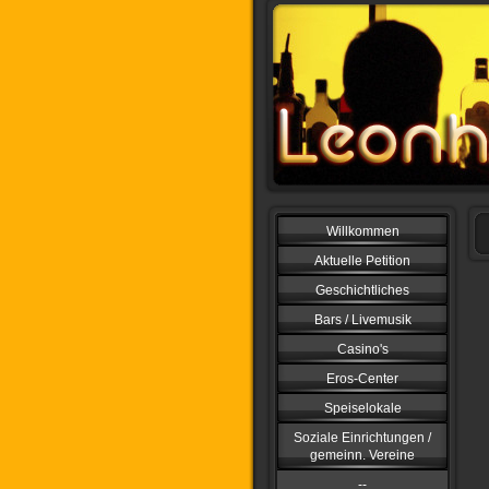
Willkommen
Aktuelle Petition
Geschichtliches
Bars / Livemusik
Casino's
Eros-Center
Speiselokale
Soziale Einrichtungen /
gemeinn. Vereine
--