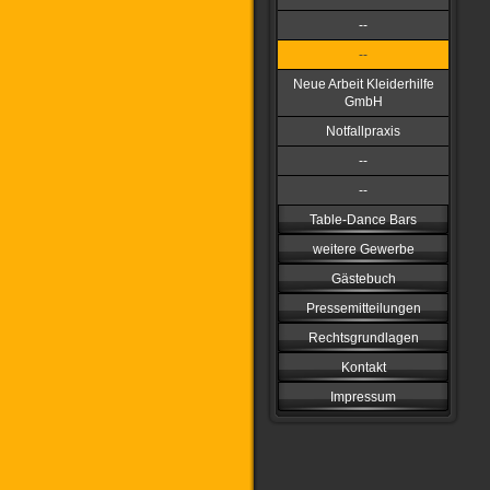
--
--
Neue Arbeit Kleiderhilfe
GmbH
Notfallpraxis
--
--
Table-Dance Bars
weitere Gewerbe
Gästebuch
Pressemitteilungen
Rechtsgrundlagen
Kontakt
Impressum