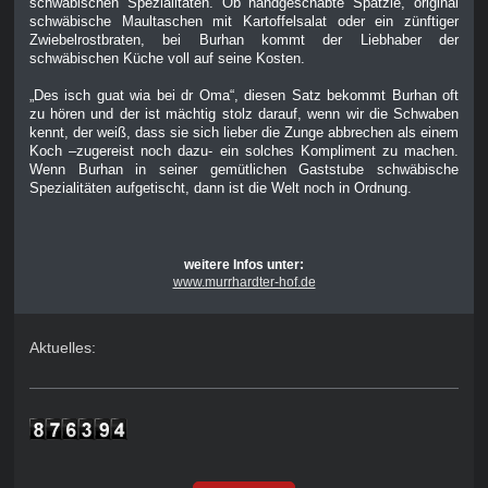
schwäbischen Spezialitäten. Ob handgeschabte Spätzle, original
schwäbische Maultaschen mit Kartoffelsalat oder ein zünftiger
Zwiebelrostbraten, bei Burhan kommt der Liebhaber der
schwäbischen Küche voll auf seine Kosten.
„Des isch guat wia bei dr Oma“, diesen Satz bekommt Burhan oft
zu hören und der ist mächtig stolz darauf, wenn wir die Schwaben
kennt, der weiß, dass sie sich lieber die Zunge abbrechen als einem
Koch –zugereist noch dazu- ein solches Kompliment zu machen.
Wenn Burhan in seiner gemütlichen Gaststube schwäbische
Spezialitäten aufgetischt, dann ist die Welt noch in Ordnung.
weitere Infos unter:
www.murrhardter-hof.de
Aktuelles: