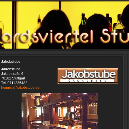
Jakobstube
Jakobstube
Jakobstraße 6
70182 Stuttgart
Tel:
0711235482
heinrich@jakobstube.de