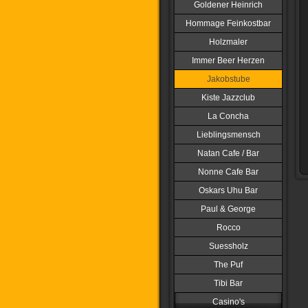
Goldener Heinrich
Hommage Feinkostbar
Holzmaler
Immer Beer Herzen
Jakobstube
Kiste Jazzclub
La Concha
Lieblingsmensch
Natan Cafe / Bar
Nonne Cafe Bar
Oskars Uhu Bar
Paul & George
Rocco
Suessholz
The Puf
Tibi Bar
Casino's