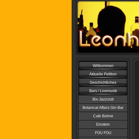
Willkommen
Aktuelle Petition
Geschichtliches
Bars / Livemusik
Bix-Jazzclub
Botanical Affairs Gin-Bar
Cafe Bohne
Einstein
FOU FOU