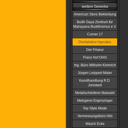
weitere Gewerbe
American Store Bekleidung
Bodh Gaya Zentrum für
Mahayana Buddhismus e.V.
Corner 17
Dentallabor Agerakis
Der Friseur
Franz Hof OHG
Ing.-Büro Wilhelm Kimmich
Jürgen Leippert Maler
Kunsthandlung R.D.
Joniskeit
Metallschleiferei Maiwald
Metzgerei Ergenzinger
Top Style Mode
Vermessungsbüro Hils
Wasch Ecke