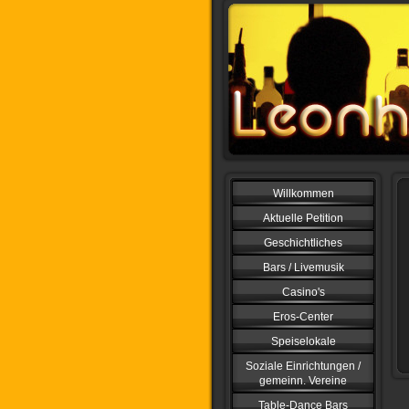
Willkommen
Aktuelle Petition
Geschichtliches
Bars / Livemusik
Casino's
Eros-Center
Speiselokale
Soziale Einrichtungen /
gemeinn. Vereine
Table-Dance Bars