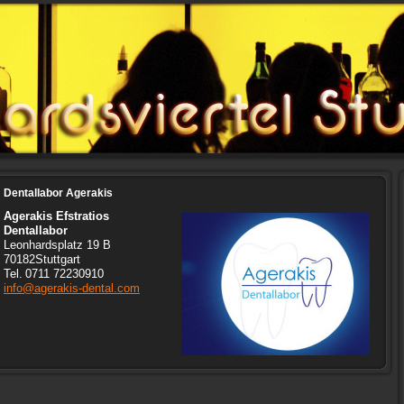
Dentallabor Agerakis
Agerakis Efstratios
Dentallabor
Leonhardsplatz 19 B
70182
Stuttgart
Tel.
0711 72230910
info@agerakis-dental.com